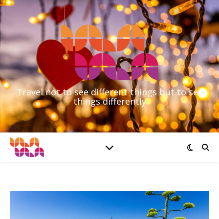
Travel not to see different things but to see
things differently